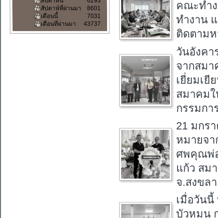
สัปดาห์นี้
6293
คณะทำงา
สัปดาห์ที่ผ่านมา
8601
เดือนนี้
7031
ทำงาน แ
เดือนที่ผ่านมา
43737
ติดตามหนี
วันอังคา
จากสมาค
เยี่ยมเยี
สมาคมให้
กรรมการ
21 มกราค
หมายจาก
ศพคุณพ่อ
แก้ว สมา
จ.สงขลา
เมื่อวัน
บัวหมุน 