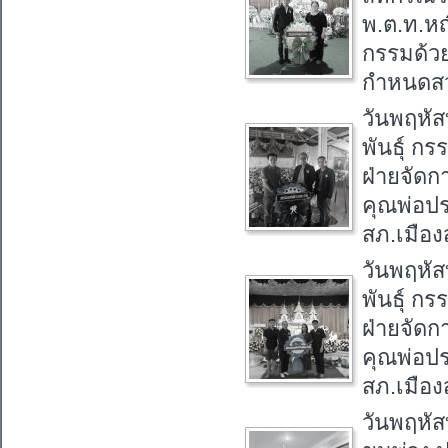
พ.ต.ท.หญิ
กรรมด้ว
กำหนดสวด
วันพฤหัส
พันธุ์ ก
ฝ่ายจัด
คุณพ่อปร
สภ.เมือง
วันพฤหัส
พันธุ์ ก
ฝ่ายจัด
คุณพ่อปร
สภ.เมือง
วันพฤหัส