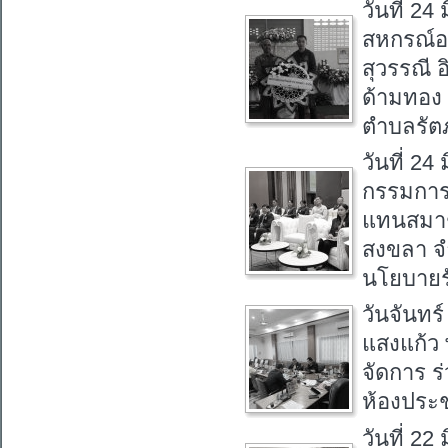
วันที่ 2
สหกรณ์อ
สุวรรณี 
ด้ามทอง 
ตำบลรัตภ
วันที่ 2
กรรมการ 
แทนสมาช
สงขลา จำ
นโยบายรั
วันจันทร
แสงแก้ว
จัดการ ร
ห้องประ
วันที่ 22