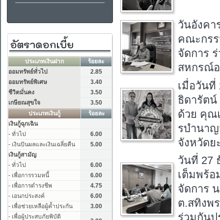
วันอังคา
คณะกรรม
จัดการ ร
สหกรณ์อ
เมื่อวัน
ธิดารัตน
ด้วย คุ
รบำนาญฯ
จังหวัดย
วันที่ 2
เต็มพร้
จัดการ น
ต.สทิงพระ
ร่วมกันป