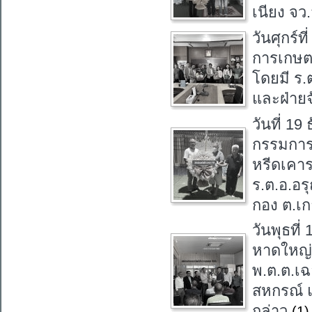
เนียง จว
วันศุกร์
การเกษต
โดยมี ร
และฝ่ายจ
วันที่ 1
กรรมการ
หรีดเคาร
ร.ต.อ.อร
กอง ต.เก
วันพุธที
หาดใหญ่
พ.ต.ต.เ
สหกรณ์ แ
กล่าว
(1)