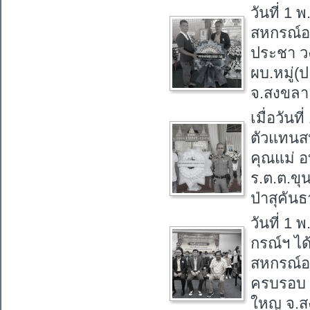
วันที่ 1
สหกรณ์อ
ประชา วง
ผบ.หมู่(
จ.สงขลา
เมื่อวัน
ตัวแทนส
คุณแม่ อ
ร.ต.ต.ขุ
ป่าสุคัน
วันที่ 1
กรณ์ฯ ได
สหกรณ์อ
ครบรอบ 
ใหญ จ.ส