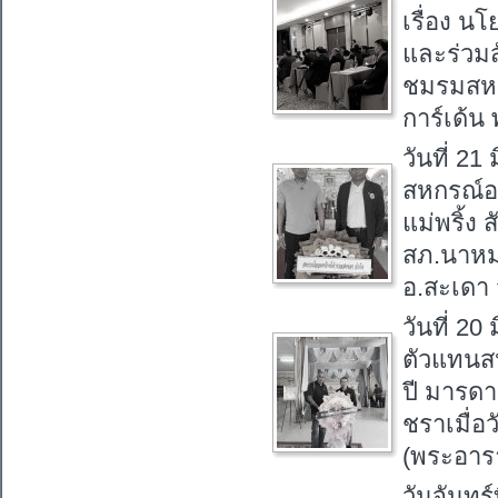
เรื่อง 
และร่วม
ชมรมสหกร
การ์เด้น
วันที่ 2
สหกรณ์อ
แม่พริ้ง
สภ.นาหม
อ.สะเดา
วันที่ 2
ตัวแทนส
ปี มารดา
ชราเมื่อว
(พระอาร
วันจันทร