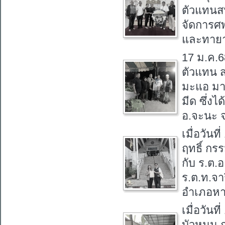
ตัวแทนส
จัดการศพ
และทายา
17 ม.ค.6
ตัวแทน 
มะแอ มาเ
มีด ซึ่งไ
อ.จะนะ 
เมื่อวัน
ฤทธิ์ กร
กับ ร.ต.
ร.ต.ท.จา
อำเภอหา
เมื่อวัน
บัวหมุน 