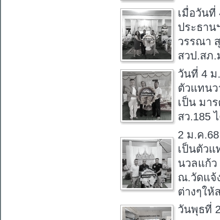
เมื่อวันท
ประธานฯ
วรรณา สุ
สวป.สภ.
วันที่ 4
ตัวแทนวา
เป็น มาร
สว.185 ได
2 ม.ค.68
เป็นตัว
นวลแก้ว 
ณ.วัดแจ้
ต่างๆให้
วันพุธที