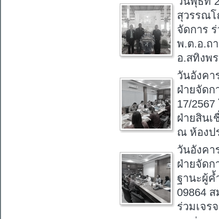
วันพุธที
สุวรรณโณ
จัดการ 
พ.ต.อ.ถา
อ.สทิงพ
วันอังคา
ฝ่ายจัดกา
17/2567 
ฝ่ายสินเ
ณ ห้องป
วันอังคา
ฝ่ายจัดก
ฐานะผู้ค้
09864 ส
ร่วมเจรจ