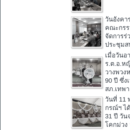
วันอังคา
คณะกรรมก
จัดการร่
ประชุมส
เมื่อวัน
ร.ต.อ.หญ
วางพวงหร
90 ปี ซึ
สภ.เทพา
วันที่ 1
กรณ์ฯ ได
31 ปี วั
โคกม่วง