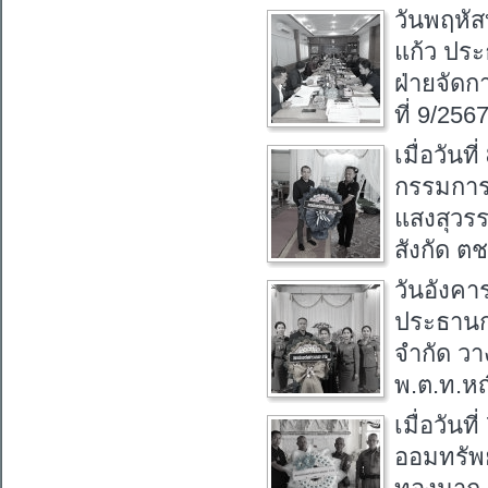
วันพฤหัส
แก้ว ปร
ฝ่ายจัดก
ที่ 9/25
เมื่อวัน
กรรมการ
แสงสุวรร
สังกัด ต
วันอังคา
ประธานก
จำกัด วา
พ.ต.ท.หญ
เมื่อวัน
ออมทรัพ