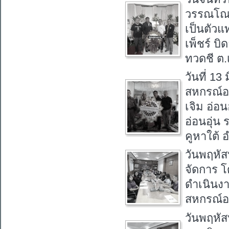
วรรณโณ 
เป็นตัว
เพ็ชร์ บ
ทวดชี ต.
วันที่ 1
สหกรณ์อ
เจิม อ่อ
อ่อนอุ่น
คูหาใต้ 
วันพฤหัส
จัดการ โ
ดำเนินงา
สหกรณ์อ
วันพฤหัส