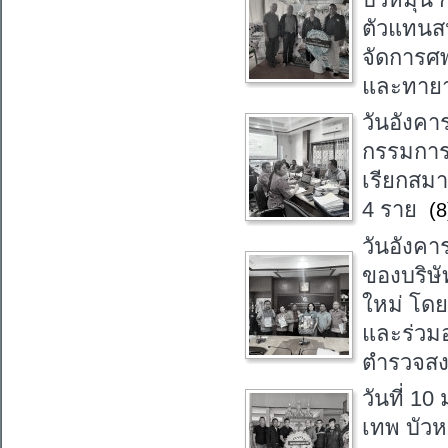
ตัวแทนส
จัดการศพ
และทายา
วันอังคา
กรรมการเ
เรียกสม
4 ราย
(8
วันอังคา
ของบริษั
ใหม่ โดย
และร่วมอ
ตำรวจสง
วันที่ 10
เทพ บัว