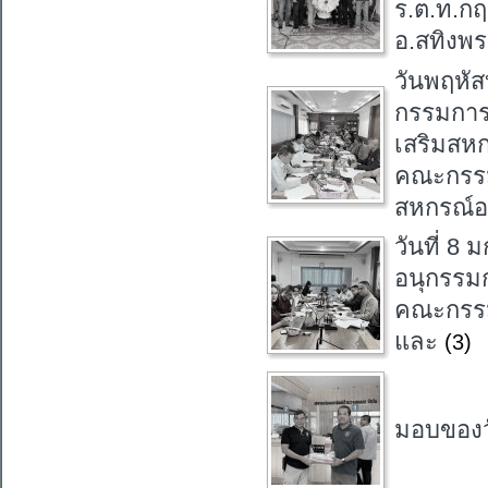
ร.ต.ท.ก
อ.สทิงพ
วันพฤหัส
กรรมการ
เสริมสหก
คณะกรรมก
สหกรณ์อ
วันที่ 8
อนุกรรม
คณะกรรม
และ
(3)
มอบของว