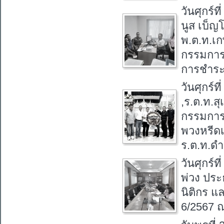
วันศุกร์
นูส เบ็ญ
พ.ต.ท.เ
กรรมการเ
การชำระห
วันศุกร์
,ร.ต.ท.ส
กรรมการ
พวงหรีด
ร.ต.ท.ดำ
วันศุกร์
พ่วง ปร
นิติกร แ
6/2567 