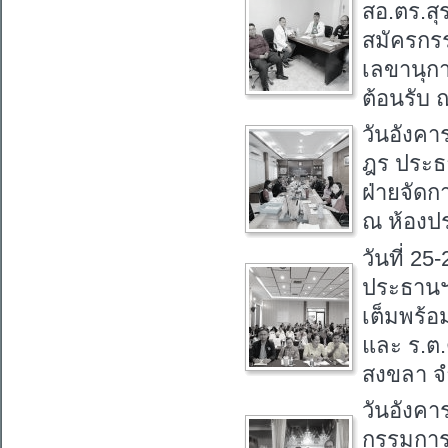
สอ.ตร.สุ
สมัครกรร
เลขานุกา
ต้อนรับ
วันอังคา
ฎร ประธา
ฝ่ายจัดกา
ณ ห้องป
วันที่ 2
ประธานฯ 
เต็มพร้อ
และ ร.ต
สงขลา จ
วันอังคา
กรรมการ