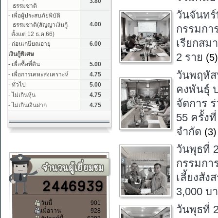
วันจันทร
กรรมการเ
เรียกสม
2 ราย
(5)
วันพฤหัส
คงพันธุ
จัดการ ร
55 ครั้ง
จำกัด
(3)
วันพุธที
กรรมการ
เลี้ยงสั
3,000 บ
วันนี้
901
วันพุธที
เมื่อวาน
928