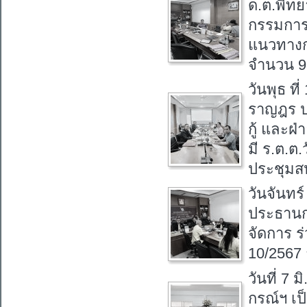
ด.ต.พิท
กรรมการเ
แนวทางก
จำนวน 9
วันพุธ ท
ราญฎร ป
กู้ และฝ
มี ร.ต.ต
ประชุมส
วันจันทร
ประธานก
จัดการ ร
10/2567
วันที่ 7
กรณ์ฯ เ