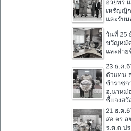
อวยพร แ
เหรัญญิ
และรับมอ
วันที่ 2
ขวัญหมั
และฝ่าย
23 ธ.ค.6
ตัวแทน ส
ข้าราชกา
อ.นาหม่อ
ชี้แจงสว
21 ธ.ค.6
สอ.ตร.ส
ร.ต.ต.ปร