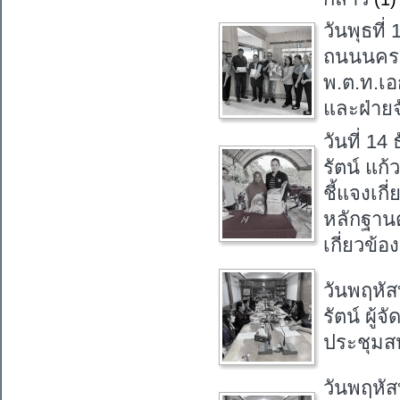
วันพุธที
ถนนนครน
พ.ต.ท.เอ
และฝ่ายจ
วันที่ 1
รัตน์ แก
ชี้แจงเก
หลักฐานต
เกี่ยวข้อ
วันพฤหัส
รัตน์ ผู
ประชุมส
วันพฤหัส