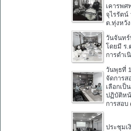
เคารพศพ 
จุไรรัตน
ต.ทุ่งหวั
วันจันทร
โดยมี ร.
การดำเนิ
วันพุธท
จัดการส
เลือกเป็น
ปฏิบัติห
การสอบ
ประชุมเงิน