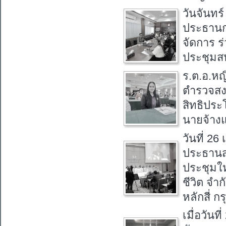
วันจันทร
ประธานก
จัดการ ร
ประชุมส
ร.ต.อ.หญ
ตำรวจสง
สิทธิประ
นายจ้างแ
วันที่ 26
ประธานส
ประชุมให
ชีวิต จำ
หลักสี่ ก
เมื่อวัน