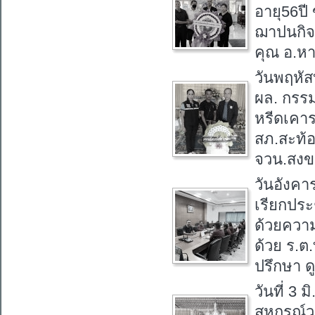
อายุ56ป
ฌาปนกิจศ
คุณ อ.ห
วันพฤหัส
ผล. กรร
หรีดเคาร
สภ.สะท้
จวน.สง
วันอังคา
เรียกประ
ด้วยความ
ด้วย ร.ต
ปรึกษา 
วันที่ 3
สหกรณ์ว