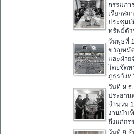
กรรมการเ
เรียกสมา
ประชุมเงิ
ทรัพย์ต
วันพุธที
ขวัญหมั
และฝ่าย
โดยจัดหา
ภูธรจังห
วันที่ 9
ประธานค
จำนวน 10
งานบำเพ
ถึงแก่กรร
วันที่ 9