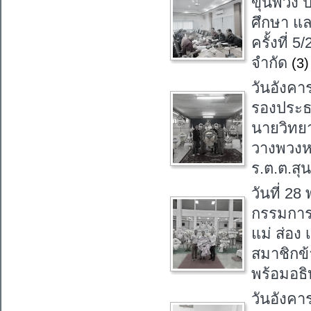
ขุนพ่วง
ศึกษา แล
ครั้งที่
จำกัด
(3)
วันอังคา
รองประธ
นายวิทยา
วางพวงห
ร.ต.ต.สุ
วันที่ 2
กรรมการ
แม่​ ส่อง
สมาชิกข
พร้อมอธิ
วันอังคา