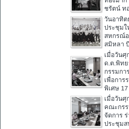
ทองมาก อ
ชรัตน์ ท
วันอาทิตย
ประชุมใ
สหกรณ์ออ
สมิหลา บ
เมื่อวัน
ด.ต.พิท
กรรมการเ
เพื่อการ
พิเศษ 1
เมื่อวัน
คณะกรรมก
จัดการ ร
ประชุมส