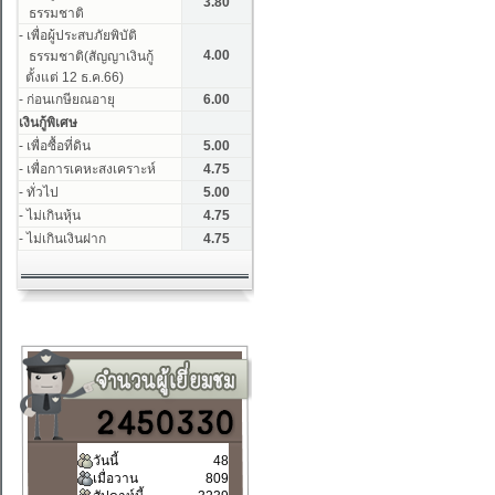
วันนี้
48
เมื่อวาน
809