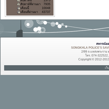
สัปดาห์นี้
1375
สัปดาห์ที่ผ่านมา
7935
เดือนนี้
10048
เดือนที่ผ่านมา
43737
สหกรณ์ออ
SONGKHLA POLICE'S SAVI
2/99 ถ.แหล่งพระราม 
โทร. 074-322522
Copyright © 2012-201
เว็