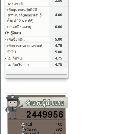
วันนี้
483
เมื่อวาน
892