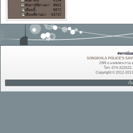
สัปดาห์นี้
6134
สัปดาห์ที่ผ่านมา
8601
เดือนนี้
6872
เดือนที่ผ่านมา
43737
สหกรณ์ออ
SONGKHLA POLICE'S SAVI
2/99 ถ.แหล่งพระราม 
โทร. 074-322522
Copyright © 2012-201
เว็