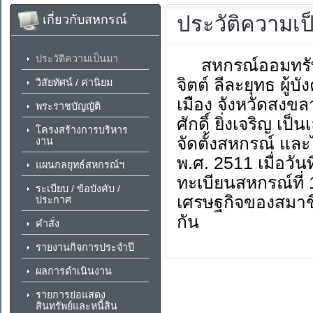
ประวัติความเป
เกี่ยวกับสหกรณ์
ประวัติความเป็นมา
สหกรณ์ออมทรัพย์
จิตต์ ลีละยุทธ ผู
วิสัยทัศน์ / ค่านิยม
เมือง จังหวัดสงขล
พระราชบัญญัติ
ศักดิ์ ยิ่งเจริญ 
โครงสร้างการบริหาร
จัดตั้งสหกรณ์ แล
งาน
พ.ศ. 2511 เมื่อว
แผนกลยุทธ์สหกรณ์ฯ
ทะเบียนสหกรณ์ที่ 
ระเบียบ / ข้อบังคับ /
เศรษฐกิจของสมาชิก
ประกาศ
กัน
คำสั่ง
รายงานกิจการประจำปี
ผลการดำเนินงาน
รายการย่อแสดง
สินทรัพย์และหนี้สิน