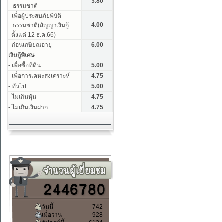
วันนี้
742
เมื่อวาน
928