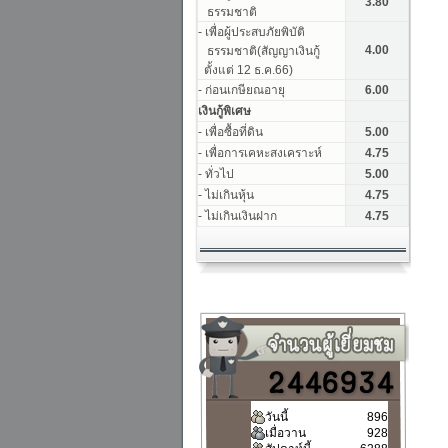
วันนี้
896
เมื่อวาน
928