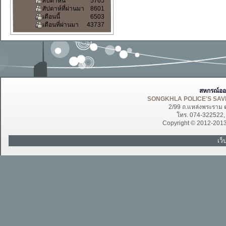
สัปดาห์นี้
5765
สัปดาห์ที่ผ่านมา
8601
เดือนนี้
6503
เดือนที่ผ่านมา
43737
สหกรณ์ออ
SONGKHLA POLICE'S SAVI
2/99 ถ.แหล่งพระราม 
โทร. 074-322522
Copyright © 2012-201
เว็