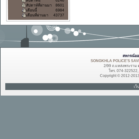
สัปดาห์นี้
6246
สัปดาห์ที่ผ่านมา
8601
เดือนนี้
6984
เดือนที่ผ่านมา
43737
สหกรณ์ออ
SONGKHLA POLICE'S SAVI
2/99 ถ.แหล่งพระราม 
โทร. 074-322522
Copyright © 2012-201
เว็