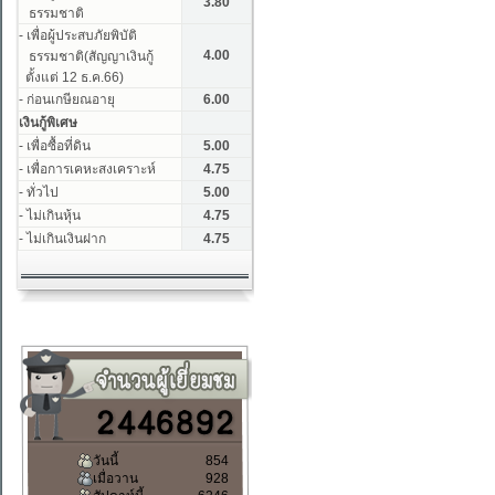
วันนี้
854
เมื่อวาน
928