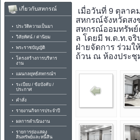
เกี่ยวกับสหกรณ์
เมื่อวันที่ 9 ตุ
สหกรณ์จังหวัดสงข
ประวัติความเป็นมา
สหกรณ์ออมทรัพย์
ล โดยมี พ.ต.ท.จ
วิสัยทัศน์ / ค่านิยม
ฝ่ายจัดการ ร่วมให
พระราชบัญญัติ
ถ้วน ณ ห้องประช
โครงสร้างการบริหาร
งาน
แผนกลยุทธ์สหกรณ์ฯ
ระเบียบ / ข้อบังคับ /
ประกาศ
คำสั่ง
รายงานกิจการประจำปี
ผลการดำเนินงาน
รายการย่อแสดง
สินทรัพย์และหนี้สิน