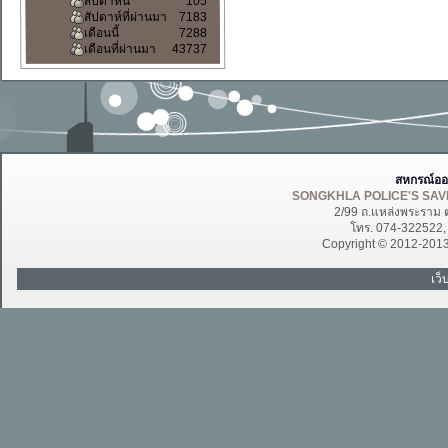
สัปดาห์นี้
105
สัปดาห์ที่ผ่านมา
7183
เดือนนี้
7288
เดือนที่ผ่านมา
43737
สหกรณ์ออ
SONGKHLA POLICE'S SAVI
2/99 ถ.แหล่งพระราม 
โทร. 074-322522
Copyright © 2012-201
เว็