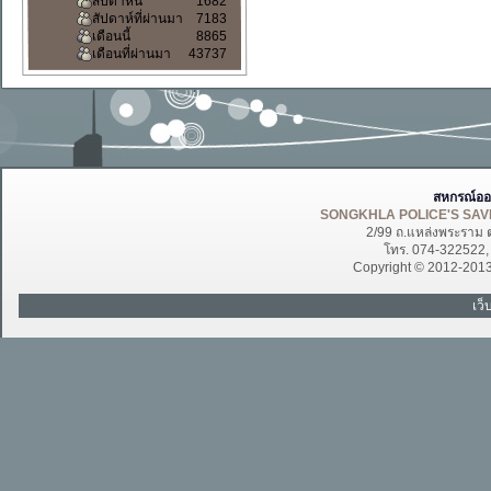
สัปดาห์นี้
1682
สัปดาห์ที่ผ่านมา
7183
เดือนนี้
8865
เดือนที่ผ่านมา
43737
สหกรณ์ออ
SONGKHLA POLICE'S SAVI
2/99 ถ.แหล่งพระราม 
โทร. 074-322522
Copyright © 2012-201
เว็