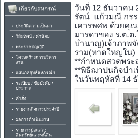
วันที่ 12 ธันวาค
เกี่ยวกับสหกรณ์
รัตน์ แก้วมณี ก
เคารพศพ ด้วยคุณแม
ประวัติความเป็นมา
มารดาของ ร.ต.ต.โ
วิสัยทัศน์ / ค่านิยม
บำนาญ)เจ้าภาพจัด
พระราชบัญญัติ
ราม(หาดใหญ่ใน)
โครงสร้างการบริหาร
**กำหนดสวดพระอภ
งาน
**พิธีฌาปนกิจบ
แผนกลยุทธ์สหกรณ์ฯ
ในวันพฤหัสที่ 14 
ระเบียบ / ข้อบังคับ /
ประกาศ
คำสั่ง
รายงานกิจการประจำปี
ผลการดำเนินงาน
รายการย่อแสดง
สินทรัพย์และหนี้สิน