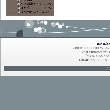
สัปดาห์นี้
652
สัปดาห์ที่ผ่านมา
7935
เดือนนี้
9325
เดือนที่ผ่านมา
43737
สหกรณ์ออ
SONGKHLA POLICE'S SAVI
2/99 ถ.แหล่งพระราม 
โทร. 074-322522
Copyright © 2012-201
เว็