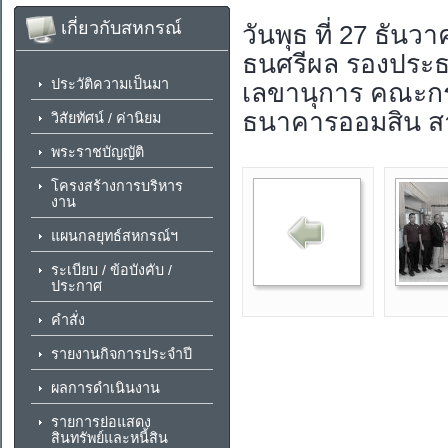
เกี่ยวกับสหกรณ์
วันพุธ ที่ 27 ธัน
ธนศรีผล รองประธา
ประวัติความเป็นมา
เลขานุการ คณะกรร
ธนาคารออมสิน สา
วิสัยทัศน์ / ค่านิยม
พระราชบัญญัติ
โครงสร้างการบริหาร
งาน
แผนกลยุทธ์สหกรณ์ฯ
ระเบียบ / ข้อบังคับ /
ประกาศ
คำสั่ง
รายงานกิจการประจำปี
ผลการดำเนินงาน
รายการย่อแสดง
สินทรัพย์และหนี้สิน