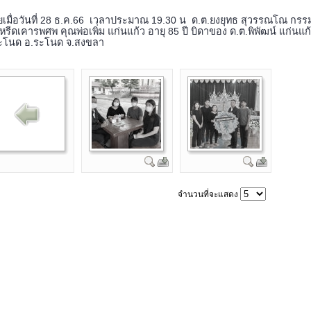
ยเมื่อวันที่ 28 ธ.ค.66 เวลาประมาณ 19.30 น ด.ต.ยงยุทธ สุวรรณโณ กร
หรีดเคารพศพ คุณพ่อเพิ่ม แก่นแก้ว อายุ 85 ปี บิดาของ ด.ต.พิพัฒน์ แก่นแก
ะโนด อ.ระโนด จ.สงขลา
จำนวนที่จะแสดง