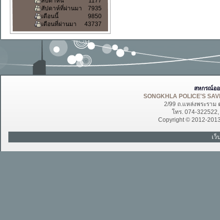
สัปดาห์นี้
1177
สัปดาห์ที่ผ่านมา
7935
เดือนนี้
9850
เดือนที่ผ่านมา
43737
สหกรณ์ออ
SONGKHLA POLICE'S SAVI
2/99 ถ.แหล่งพระราม 
โทร. 074-322522
Copyright © 2012-201
เว็