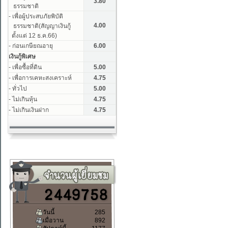
วันนี้
285
เมื่อวาน
892