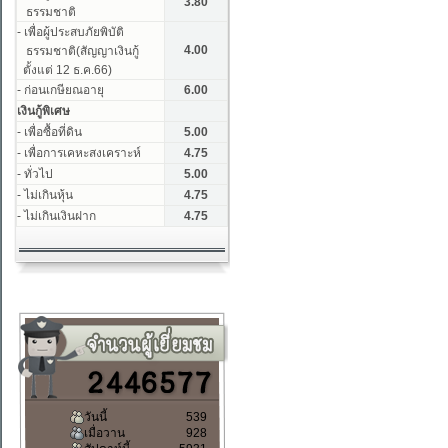
วันนี้
539
เมื่อวาน
928