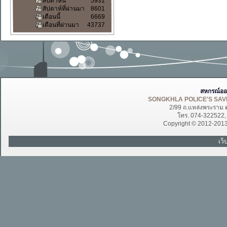
สัปดาห์นี้
5931
สัปดาห์ที่ผ่านมา
8601
เดือนนี้
6669
เดือนที่ผ่านมา
43737
สหกรณ์ออ
SONGKHLA POLICE'S SAVI
2/99 ถ.แหล่งพระราม 
โทร. 074-322522
Copyright © 2012-201
เว็