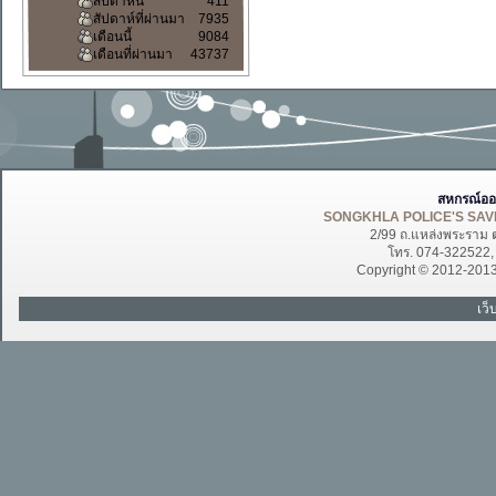
สัปดาห์นี้
411
สัปดาห์ที่ผ่านมา
7935
เดือนนี้
9084
เดือนที่ผ่านมา
43737
สหกรณ์ออ
SONGKHLA POLICE'S SAVI
2/99 ถ.แหล่งพระราม 
โทร. 074-322522
Copyright © 2012-201
เว็