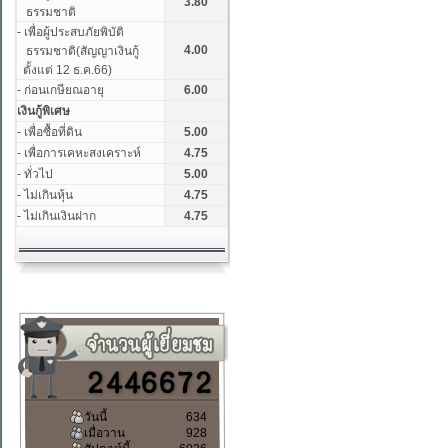
วันนี้
634
เมื่อวาน
928