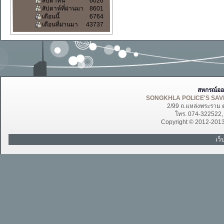
สัปดาห์นี้
6026
สัปดาห์ที่ผ่านมา
8601
เดือนนี้
6764
เดือนที่ผ่านมา
43737
สหกรณ์ออ
SONGKHLA POLICE'S SAVI
2/99 ถ.แหล่งพระราม 
โทร. 074-322522
Copyright © 2012-201
เว็