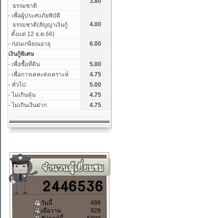
วันนี้
498
เมื่อวาน
928