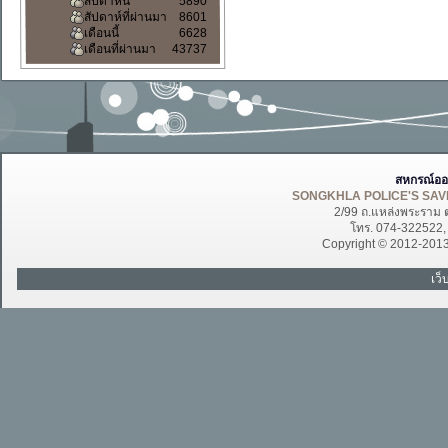
สัปดาห์นี้
5890
สัปดาห์ที่ผ่านมา
8601
เดือนนี้
6628
เดือนที่ผ่านมา
43737
สหกรณ์ออ
SONGKHLA POLICE'S SAVI
2/99 ถ.แหล่งพระราม 
โทร. 074-322522
Copyright © 2012-201
เว็