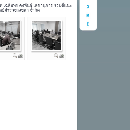
ท.เฉลิมพร คงพันธุ์ เลขานุการ ร่วมชี้แนะ
ัพย์ตำรวจสงขลา จำกัด