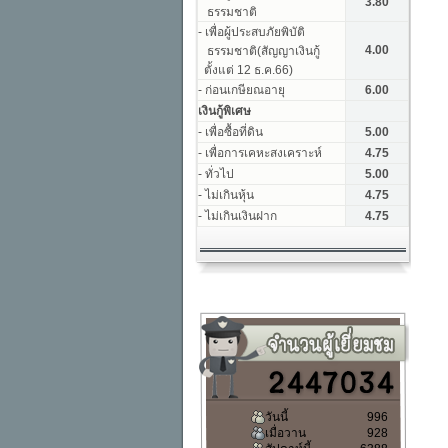
วันนี้
996
เมื่อวาน
928