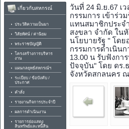
วันที่ 24 มิ.ย.67
เกี่ยวกับสหกรณ์
กรรมการ เข้าร่วม
แทนสมาชิกประจำ
ประวัติความเป็นมา
สงขลา จำกัด ในหั
วิสัยทัศน์ / ค่านิยม
นโยบายรัฐ " โดย
พระราชบัญญัติ
กรรมการดำเนินก
โครงสร้างการบริหาร
13.00 น รับฟังกา
งาน
ปัจจุบัน" โดย ดร
แผนกลยุทธ์สหกรณ์ฯ
จังหวัดสกลนคร ณ
ระเบียบ / ข้อบังคับ /
ประกาศ
คำสั่ง
รายงานกิจการประจำปี
ผลการดำเนินงาน
รายการย่อแสดง
สินทรัพย์และหนี้สิน