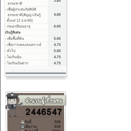
วันนี้
509
เมื่อวาน
928