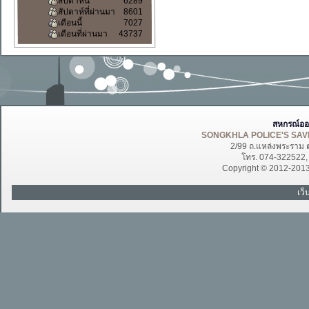
สัปดาห์นี้
6289
สัปดาห์ที่ผ่านมา
8601
เดือนนี้
7027
เดือนที่ผ่านมา
43737
สหกรณ์ออ
SONGKHLA POLICE'S SAVI
2/99 ถ.แหล่งพระราม 
โทร. 074-322522
Copyright © 2012-201
เว็