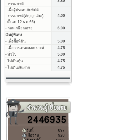
วันนี้
897
เมื่อวาน
928