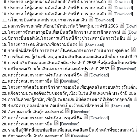
ประกาศ ให้ผู้สอบผ่านคัดเลือกลำดับที่ 4 มารายงานตัว
[
]
Download
ประกาศ ให้ผู้สอบผ่านคัดเลือกลำดับที่ 5 มารายงานตัว
[
]
Download
ประกาศ ให้ผู้สอบผ่านคัดเลือกลำดับที่ 6 มารายงานตัว
[
]
Download
นโยบายป้องกันและปราบปรามการฟอกเงิน
[
]
Download
ผลการพิจารณาคัดเลือกบริษัทประกันชีวิตกลุ่มประจำปี 2566
[
Down
โครงการจัดหาอาวุธปืนเพื่อเป็นสวัสดิการฯ แก่สมาชิกสหกรณ์
[
Dow
ปิดการยื่นขอกู้เงินโครงการแก้ไขหนี้ค้างชำระสถาบันการเงินอื่น
[
D
โครงการระดมเงินฝากเพื่อความมั่นคง
[
]
Download
รายชื่อผู้มีสิทธิ์รับการสรรหาเป็นคณะกรรมการดำเนินการ ชุดที่ 54
การยื่นคำขอกู้เงินเพื่อเหตุฉุกเฉินเงินปันผลและเงินเฉลี่ยคืน ประจำปี 
การนำเงินปันผลและเงินเฉลี่ยคืน ประจำปี 2566 ซื้อหุ้นเพิ่มเป็นกรณีพ
แก้ไขยอดเรียกเก็บเงินสงเคราะห์ล่วงหน้าประจำปี 2567
[
]
Download
แต่งตั้งคณะกรรมการดำเนินการชุดที่ 54
[
]
Download
แต่งตั้งคณะกรรมการอื่น
[
]
Download
โครงการส่งเสริมสมาชิกรักการออมเงินเพื่อบุคคลในครอบครัว (วันเด็ก
แจ้งความประสงค์ขอรับของขวัญเนื่องในวันเด็กแห่งชาติ ประจำปี 25
การยื่นคำขอกู้สามัญเพื่อผู้ประสอบภัยพิบัติธรรมชาติที่เกิดจากอุทกภัย
รับสมัครบุคคลเพื่อสอบคัดเลือกเป็นเจ้าหน้าที่สหกรณ์
[
]
Download
อัตราดอกเบี้ยเงินกู้ของสหกรณ์
[
]
Download
แต่งตั้งคณะกรรมการดำเนินการชุดที่ 54
[
]
Download
แต่งตั้งคณะกรรมการอื่น
[
]
Download
รายชื่อผู้มีสิทธิ์สอบข้อเขียนเพื่อสอบคัดเลือกเป็นเจ้าหน้าที่ของสหกรณ์
อัตราดอกเบี้ยเงินกู้ของสหกรณ์
[
]
Download