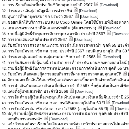
การเรียกเก็บค่าเบี้ยประกันชีวิตกลุ่มประจำปี 2567
[
]
Download
กำหนดวงเงินกู้สามัญเพื่อการดำรงชีพ
[
]
Download
ทุนการศึกษาบุตรสมาชิก ประจำ 2567
[
]
Download
ขอยกเลิกให้บริการระบบ KTB Coop Online โดยใช้บัตรเอทีเอ็มธนาค
เสนอราคาการเช่าที่ดินและทรัพย์สิน (ต้นยางพารา)
[
]
Download
รายชื่อผู้มีสิทธิ์รับทุนการศึกษาบุตรสมาชิก ประจำปี 2567
[
Downloa
การจ่ายเงินเฉลี่ยคืนประจำปี 2567
[
]
Download
รับสมัครการสรรหาคณะกรรมการดำเนินการสหกรณ์ฯ ชุดที่ 55 ประจำ
การรับสมัครสมาชิก สส.ชสอ. ประจำปี 2567 รอบพิเศษ อายุไม่เกิน 60 
กำหนดกลุ่มและจำนวนผู้แทนสมาชิกประจำปี 2568
[
]
Download
การยืนยันการถือหุ้น-หนี้-เงินฝาก-การค้ำประกัน ผ่านช่องทางออนไลน์
รายชื่อผู้มีสิทธิรับการสรรหาเป็นคณะกรรมการดำเนินการ ชุดที่ 55 ป
รับสมัครเลือกคณะผู้ตรวจสอบกิจการที่ผ่านการตรวจสอบคุณสมบัติ
อัตราดอกเบี้ยเงินให้สมาชิกกู้และอัตราดอกเบี้ยสมาชิกจ่ายหลังหักเงินเ
การนำเงินปันผลและเงินเฉลี่ยคืนประจำปี 2567 ซื้อหุ้นเพิ่มเป็นกรณีพิ
แต่งตั้งผู้แทนสมาชิก ประจำปี 2568
[
]
Download
การยื่นคำขอกู้เงินเพื่อเหตุฉุกเฉินเงินปันผลและเงินเฉลี่ยคืนประจำปี 
การรับสมัครสมาชิก สส.ชสอ. กรณีพิเศษอายุไม่เกิน 60 ปี
[
Download
การรับสมัครสมาชิก สสอต. รอบ 1/2568 (อายุไม่เกิน 55 ปี)
[
Downlo
บัญชีรายชื่อผู้มีสิทธิสรรหาคณะกรรมการดำเนินการ ชุดที่ 55 ประจำปี 2
สอบกิจการสหกรณ์ฯ
[
]
Download
แจ้งกำหนดอัตราเรียกเก็บเงินสงเคราะห์ล่วงหน้าประมาณการไม่พอจ่ายส