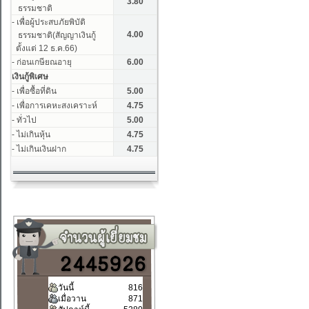
วันนี้
816
เมื่อวาน
871