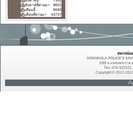
สัปดาห์นี้
7302
สัปดาห์ที่ผ่านมา
8601
เดือนนี้
8040
เดือนที่ผ่านมา
43737
สหกรณ์ออ
SONGKHLA POLICE'S SAVI
2/99 ถ.แหล่งพระราม 
โทร. 074-322522
Copyright © 2012-201
เว็