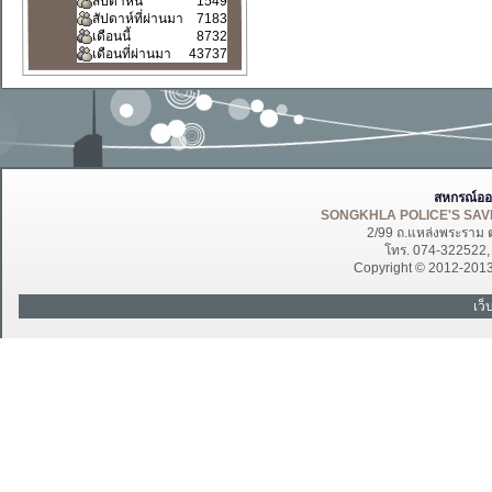
สัปดาห์นี้
1549
สัปดาห์ที่ผ่านมา
7183
เดือนนี้
8732
เดือนที่ผ่านมา
43737
สหกรณ์ออ
SONGKHLA POLICE'S SAVI
2/99 ถ.แหล่งพระราม 
โทร. 074-322522
Copyright © 2012-201
เว็