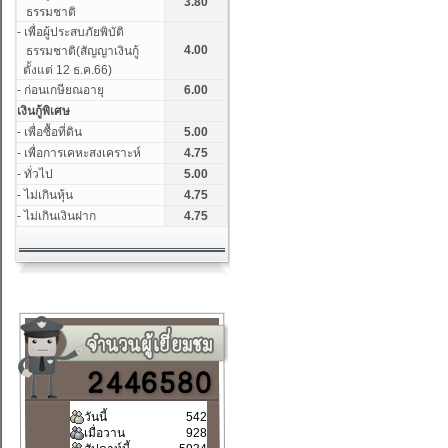
วันนี้
542
เมื่อวาน
928