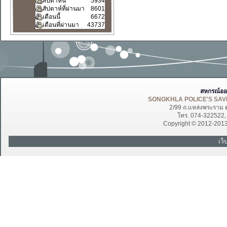
สัปดาห์นี้
5934
สัปดาห์ที่ผ่านมา
8601
เดือนนี้
6672
เดือนที่ผ่านมา
43737
สหกรณ์ออ
SONGKHLA POLICE'S SAVI
2/99 ถ.แหล่งพระราม 
โทร. 074-322522
Copyright © 2012-201
เว็