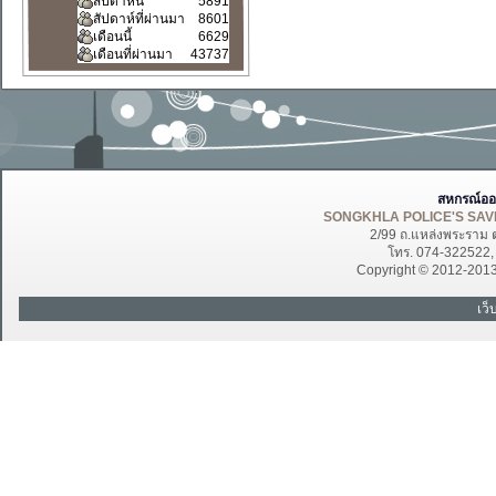
สัปดาห์นี้
5891
สัปดาห์ที่ผ่านมา
8601
เดือนนี้
6629
เดือนที่ผ่านมา
43737
สหกรณ์ออ
SONGKHLA POLICE'S SAVI
2/99 ถ.แหล่งพระราม 
โทร. 074-322522
Copyright © 2012-201
เว็