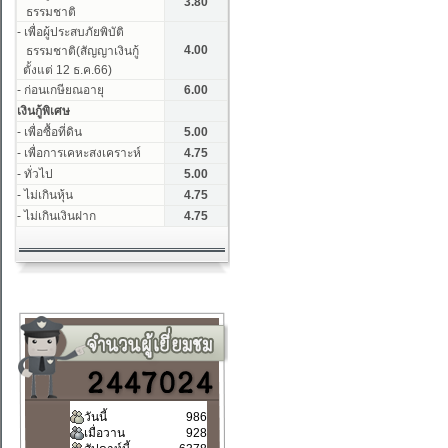
วันนี้
986
เมื่อวาน
928