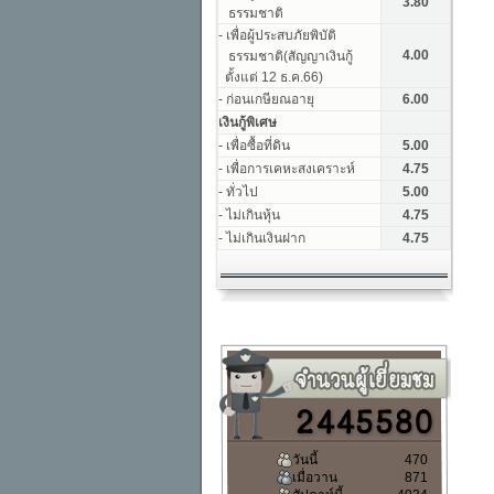
วันนี้
470
เมื่อวาน
871