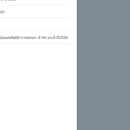
2557
รณ์ออมทรัพย์ตำรวจสงขลา จำกัด ประจำปี2558